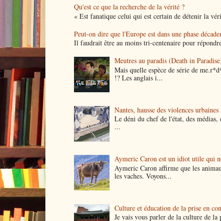
Qu'est ce que la recherche de la vérité ?
« Est fanatique celui qui est certain de détenir la vér
Peut-on dire que l'Europe est dans une phase décade
Il faudrait être au moins tri-centenaire pour répondre
Meutres au paradis (Death in Paradise)
Mais quelle espèce de série de me.r*d
!? Les anglais i...
Nantes, hausse des violences urbaines i
Le déni du chef de l'état, des médias, 
...
Aymeric Caron est un idiot utile qui 
Aymeric Caron affirme que les animau
les vaches. Voyons...
Culture et éducation de la prise en co
Je vais vous parler de la culture de l