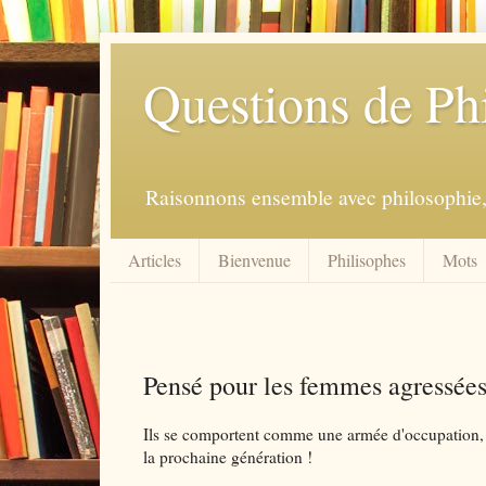
Questions de Ph
Raisonnons ensemble avec philosophie, 
Articles
Bienvenue
Philisophes
Mots
Pensé pour les femmes agressées
Ils se comportent comme une armée d'occupation, i
la prochaine génération !