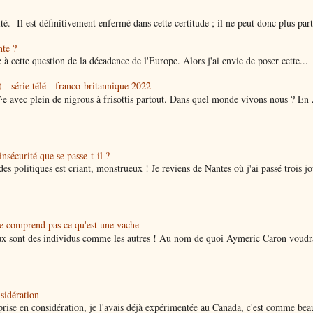
ité. Il est définitivement enfermé dans cette certitude ; il ne peut donc plus parti
nte ?
 à cette question de la décadence de l'Europe. Alors j'ai envie de poser cette...
 - série télé - franco-britannique 2022
^e avec plein de nigrous à frisottis partout. Dans quel monde vivons nous ? En
nsécurité que se passe-t-il ?
des politiques est criant, monstrueux ! Je reviens de Nantes où j'ai passé trois jo
ne comprend pas ce qu'est une vache
x sont des individus comme les autres ! Au nom de quoi Aymeric Caron voudra
nsidération
a prise en considération, je l'avais déjà expérimentée au Canada, c'est comme be