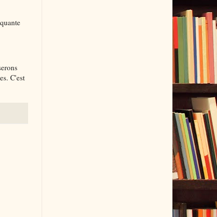
nquante
serons
es. C'est