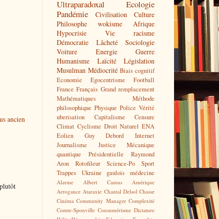
Ultraparadoxal
Ecologie
Pandémie
Civilisation
Culture
Philosophe
wokisme
Afrique
Hypocrisie
Vie
racisme
Démocratie
Lâcheté
Sociologie
Voiture
Energie
Guerre
Humanisme
Laïcité
Législation
Musulman
Médiocrité
Biais cognitif
Economie
Egocentrisme
Football
France
Français
Grand remplacement
Mathématiques
Méthode
philosophique
Physique
Police
Vérité
uberisation
Capitalisme
Censure
lus ancien
Climat
Cyclisme
Droit Naturel
ENA
Eolien
Guy Debord
Internet
Journalisme
Justice
Mécanique
quantique
Présidentielle
Raymond
Aron
Rotofileur
Science-Po
Sport
Trappes
Ukraine
gaulois
médecine
Alarme
Albert Camus
Amérique
plutôt
Arrogance
Ataraxie
Chantal Delsol
Chasse
Cinéma
Community Manager
Complexité
Comte-Sponville
Consumérisme
Dictature