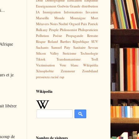
Délit
Démographie
Education
Empathie
Enseignement
Godwin
Grande distribution
...
IA
Immigration
Informations
Invasion
Marseille
Monde
Montaigne
Mort
Métavers
Noirs
Nudité
Orgueil
Paix
Patrick
Balkany
Peuple
Philonomist
Philopraticien
Pollution
Poésie
Propagande
Retraite
Risque
Roland Barthes
République
SUV
 Afrique
Sachants
Samuel Paty
Sanitaire
Sevran
Silicon Valley
Stoïcisme
Technologie
Tiktok
Transhumanisme
Troll
Victimisation
Vote blanc
Wikipédia
Xénophobie
Zemmour
Zombiland
urs et je
pressenza
racisé
rap
Wikipedia
it libérer
aucoup de
Nombre de visiteurs