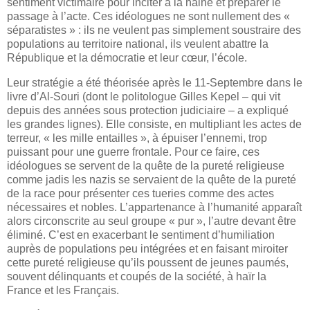
sentiment victimaire pour inciter à la haine et préparer le
passage à l’acte. Ces idéologues ne sont nullement des «
séparatistes » : ils ne veulent pas simplement soustraire des
populations au territoire national, ils veulent abattre la
République et la démocratie et leur cœur, l’école.
Leur stratégie a été théorisée après le 11-Septembre dans le
livre d’Al-Souri (dont le politologue Gilles Kepel – qui vit
depuis des années sous protection judiciaire – a expliqué
les grandes lignes). Elle consiste, en multipliant les actes de
terreur, « les mille entailles », à épuiser l’ennemi, trop
puissant pour une guerre frontale. Pour ce faire, ces
idéologues se servent de la quête de la pureté religieuse
comme jadis les nazis se servaient de la quête de la pureté
de la race pour présenter ces tueries comme des actes
nécessaires et nobles. L’appartenance à l’humanité apparaît
alors circonscrite au seul groupe « pur », l’autre devant être
éliminé. C’est en exacerbant le sentiment d’humiliation
auprès de populations peu intégrées et en faisant miroiter
cette pureté religieuse qu’ils poussent de jeunes paumés,
souvent délinquants et coupés de la société, à haïr la
France et les Français.