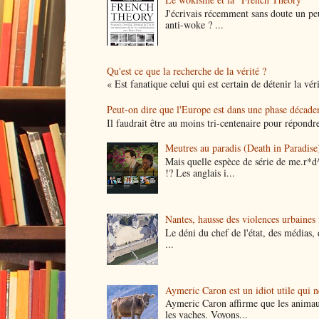
J'écrivais récemment sans doute un peu
anti-woke ? ...
Qu'est ce que la recherche de la vérité ?
« Est fanatique celui qui est certain de détenir la vér
Peut-on dire que l'Europe est dans une phase décade
Il faudrait être au moins tri-centenaire pour répondre
Meutres au paradis (Death in Paradise)
Mais quelle espèce de série de me.r*d
!? Les anglais i...
Nantes, hausse des violences urbaines i
Le déni du chef de l'état, des médias, 
...
Aymeric Caron est un idiot utile qui 
Aymeric Caron affirme que les animau
les vaches. Voyons...