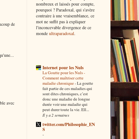
nombreux et laissés pour compte,
pourquoi ? Paradoxal, qui s'avère
contraire à une vraisemblance, ce
mot ne suffit pas à expliquer
aucoup de
l'inconcevable divergence de ce
monde
ultraparadoxal
.
qu'une...
Internet pour les Nuls
La Goutte pour les Nuls -
Comment maîtriser cette
maladie chronique
-
La goutte
fait partie de ces maladies qui
sont dites chroniques, c’est
donc une maladie de longue
ble avec
durée voir une maladie qui
peut durer toute la vie. Ell...
Il y a 2 semaines
twitter.com/Philosophie_EN
S
-