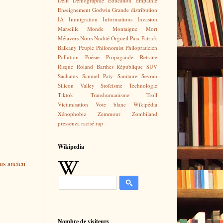
Délit
Démographie
Education
Empathie
Enseignement
Godwin
Grande distribution
IA
Immigration
Informations
Invasion
Marseille
Monde
Montaigne
Mort
Métavers
Noirs
Nudité
Orgueil
Paix
Patrick
Balkany
Peuple
Philonomist
Philopraticien
Pollution
Poésie
Propagande
Retraite
Risque
Roland Barthes
République
SUV
Sachants
Samuel Paty
Sanitaire
Sevran
Silicon Valley
Stoïcisme
Technologie
Tiktok
Transhumanisme
Troll
Victimisation
Vote blanc
Wikipédia
Xénophobie
Zemmour
Zombiland
pressenza
racisé
rap
Wikipedia
lus ancien
Nombre de visiteurs