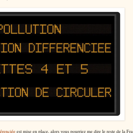
férenciée
est mise en place, alors vous pourriez me dire le reste de la Fr