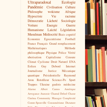
Ultraparadoxal
Ecologie
Pandémie
Civilisation
Culture
Philosophe
wokisme
Afrique
Hypocrisie
Vie
racisme
Démocratie
Lâcheté
Sociologie
Voiture
Energie
Guerre
Humanisme
Laïcité
Législation
Musulman
Médiocrité
Biais cognitif
Economie
Egocentrisme
Football
France
Français
Grand remplacement
Mathématiques
Méthode
philosophique
Physique
Police
Vérité
uberisation
Capitalisme
Censure
Climat
Cyclisme
Droit Naturel
ENA
Eolien
Guy Debord
Internet
Journalisme
Justice
Mécanique
quantique
Présidentielle
Raymond
Aron
Rotofileur
Science-Po
Sport
Trappes
Ukraine
gaulois
médecine
Alarme
Albert Camus
Amérique
Arrogance
Ataraxie
Chantal Delsol
Chasse
Cinéma
Community Manager
Complexité
Comte-Sponville
Consumérisme
Dictature