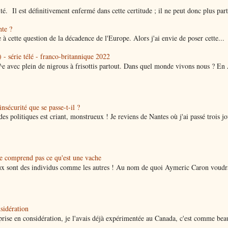
ité. Il est définitivement enfermé dans cette certitude ; il ne peut donc plus parti
nte ?
 à cette question de la décadence de l'Europe. Alors j'ai envie de poser cette...
 - série télé - franco-britannique 2022
^e avec plein de nigrous à frisottis partout. Dans quel monde vivons nous ? En
nsécurité que se passe-t-il ?
des politiques est criant, monstrueux ! Je reviens de Nantes où j'ai passé trois jo
ne comprend pas ce qu'est une vache
x sont des individus comme les autres ! Au nom de quoi Aymeric Caron voudra
nsidération
a prise en considération, je l'avais déjà expérimentée au Canada, c'est comme be