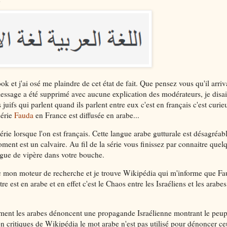
k et j'ai osé me plaindre de cet état de fait. Que pensez vous qu'il arriv
message a été supprimé avec aucune explication des modérateurs, je disai
 juifs qui parlent quand ils parlent entre eux c'est en français c'est curi
série
Fauda
en France est diffusée en arabe...
série lorsque l'on est français. Cette langue arabe gutturale est désagréab
 moment est un calvaire. Au fil de la série vous finissez par connaitre que
ngue de vipère dans votre bouche.
c mon moteur de recherche et je trouve Wikipédia qui m'informe que F
est en arabe et en effet c'est le Chaos entre les Israéliens et les arabes,
mment les arabes dénoncent une propagande Israélienne montrant le peup
on critiques de Wikipédia le mot arabe n'est pas utilisé pour dénoncer c