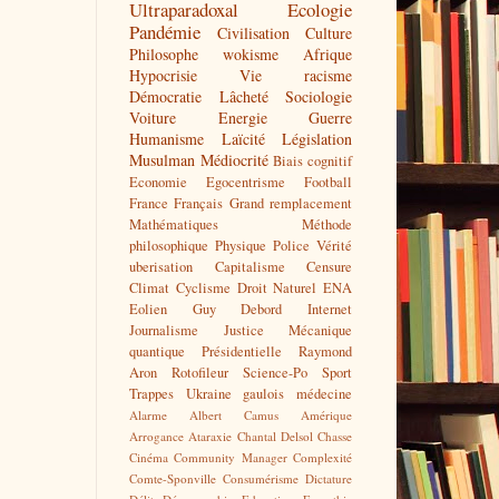
Ultraparadoxal
Ecologie
Pandémie
Civilisation
Culture
Philosophe
wokisme
Afrique
Hypocrisie
Vie
racisme
Démocratie
Lâcheté
Sociologie
Voiture
Energie
Guerre
Humanisme
Laïcité
Législation
Musulman
Médiocrité
Biais cognitif
Economie
Egocentrisme
Football
France
Français
Grand remplacement
Mathématiques
Méthode
philosophique
Physique
Police
Vérité
uberisation
Capitalisme
Censure
Climat
Cyclisme
Droit Naturel
ENA
Eolien
Guy Debord
Internet
Journalisme
Justice
Mécanique
quantique
Présidentielle
Raymond
Aron
Rotofileur
Science-Po
Sport
Trappes
Ukraine
gaulois
médecine
Alarme
Albert Camus
Amérique
Arrogance
Ataraxie
Chantal Delsol
Chasse
Cinéma
Community Manager
Complexité
Comte-Sponville
Consumérisme
Dictature