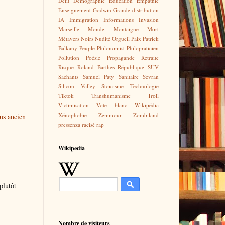
Délit
Démographie
Education
Empathie
Enseignement
Godwin
Grande distribution
IA
Immigration
Informations
Invasion
Marseille
Monde
Montaigne
Mort
Métavers
Noirs
Nudité
Orgueil
Paix
Patrick
Balkany
Peuple
Philonomist
Philopraticien
Pollution
Poésie
Propagande
Retraite
Risque
Roland Barthes
République
SUV
Sachants
Samuel Paty
Sanitaire
Sevran
Silicon Valley
Stoïcisme
Technologie
Tiktok
Transhumanisme
Troll
Victimisation
Vote blanc
Wikipédia
Xénophobie
Zemmour
Zombiland
lus ancien
pressenza
racisé
rap
Wikipedia
plutôt
Nombre de visiteurs