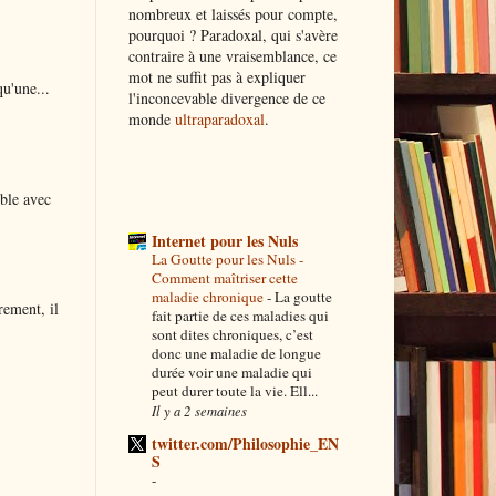
nombreux et laissés pour compte,
pourquoi ? Paradoxal, qui s'avère
contraire à une vraisemblance, ce
mot ne suffit pas à expliquer
qu'une...
l'inconcevable divergence de ce
monde
ultraparadoxal
.
ble avec
Internet pour les Nuls
La Goutte pour les Nuls -
Comment maîtriser cette
maladie chronique
-
La goutte
rement, il
fait partie de ces maladies qui
sont dites chroniques, c’est
donc une maladie de longue
durée voir une maladie qui
peut durer toute la vie. Ell...
Il y a 2 semaines
twitter.com/Philosophie_EN
S
-