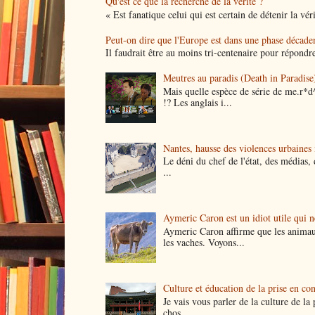
Qu'est ce que la recherche de la vérité ?
« Est fanatique celui qui est certain de détenir la vér
Peut-on dire que l'Europe est dans une phase décade
Il faudrait être au moins tri-centenaire pour répondre
Meutres au paradis (Death in Paradise)
Mais quelle espèce de série de me.r*d
!? Les anglais i...
Nantes, hausse des violences urbaines i
Le déni du chef de l'état, des médias, 
...
Aymeric Caron est un idiot utile qui 
Aymeric Caron affirme que les animau
les vaches. Voyons...
Culture et éducation de la prise en co
Je vais vous parler de la culture de l
chos...