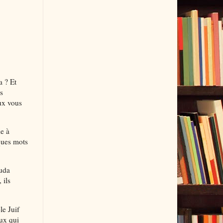
a ? Et
s
eux vous
le à
lques mots
auda
 ils
le Juif
eux qui