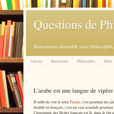
Questions de Ph
Raisonnons ensemble avec philosophie, 
Articles
Bienvenue
Philisophes
Mots
L'arabe est une langue de vipère
Il suffit de voir la série
Fauda
, c'est pourtant des j
doublé en français, c'est un vrai scandale pourtan
l’ignominie des lâches français est là, dans le fait 