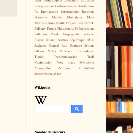
Délit
Démographie
Education
Empathie
Enseignement
Godwin
Grande distribution
IA
Immigration
Informations
Invasion
Marseille
Monde
Montaigne
Mort
Métavers
Noirs
Nudité
Orgueil
Paix
Patrick
Balkany
Peuple
Philonomist
Philopraticien
Pollution
Poésie
Propagande
Retraite
Risque
Roland Barthes
République
SUV
Sachants
Samuel Paty
Sanitaire
Sevran
Silicon Valley
Stoïcisme
Technologie
Tiktok
Transhumanisme
Troll
Victimisation
Vote blanc
Wikipédia
Xénophobie
Zemmour
Zombiland
pressenza
racisé
rap
Wikipedia
Nombre de visiteurs