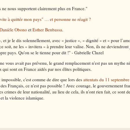
ls ne nous supportent clairement plus en France."
nvite à quittér mon pays" … et personne ne réagit ?
Danièle Obono
et
Esther Benbassa
.
et je le dis solennellement, avec « justice », « dignité » et « pour l’am
 soit, ne les « invitera » à prendre leur valise. Non, ils ne deviendront
pre pays. Qu'on se le tienne pour dit !" - Gabrielle Cluzel
on ne vous avait pas prévenu, le grand remplacement n'est pas un mythe n
 qui sont en France aidés par nos élites politiques.
t impossible, c'est comme de dire que lors des
attentats du 11 septembr
 des Français, ce n'est pas possible ! Avec courage, le gouvernement fra
rimes de leur nationalité, au lieu de cela, ils n'ont rien fait, ce sont d
é et la violence islamique.