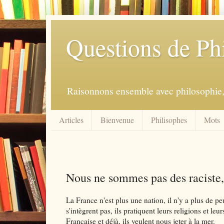
Questions de Ph
Raisonnons ensemble avec philosophie, 
Articles
Bienvenue
Philisophes
Mots
Nous ne sommes pas des raciste,
La France n'est plus une nation, il n'y a plus de p
s'intègrent pas, ils pratiquent leurs religions et leu
Française et déjà, ils veulent nous jeter à la mer.