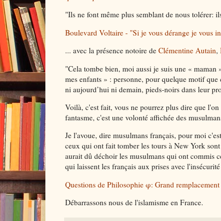
"Ils ne font même plus semblant de nous tolérer: i
Boulevard Voltaire - "Si je vous dérange je vous i
... avec la présence notoire de
Clémentine Autain
,
"Cela tombe bien, moi aussi je suis une « maman », 
mes enfants » : personne, pour quelque motif que ce
ni aujourd’hui ni demain, pieds-noirs dans leur pro
Voilà, c'est fait, vous ne pourrez plus dire que l'
fantasme, c'est une volonté affichée des musulmans
Je l'avoue, dire musulmans français, pour moi c'es
ceux qui ont fait tomber les tours à New York sont
aurait dû déchoir les musulmans qui ont commis ces c
qui laissent les français aux prises avec l'insécurit
Questions de Philosophie φ: Grand remplacement
Débarrassons nous de l'islamisme en France.