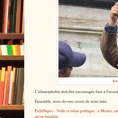
Reto
L'islamophobie doit être encouragée face à l'inva
Ensemble, nous devons cesser de nous taire.
PaSiDupes - Voile et islam politique : à Meaux, un
qu'on inquiète