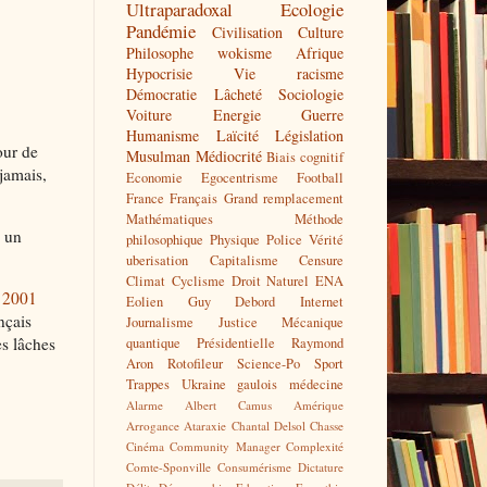
Ultraparadoxal
Ecologie
Pandémie
Civilisation
Culture
Philosophe
wokisme
Afrique
Hypocrisie
Vie
racisme
Démocratie
Lâcheté
Sociologie
Voiture
Energie
Guerre
Humanisme
Laïcité
Législation
our de
Musulman
Médiocrité
Biais cognitif
 jamais,
Economie
Egocentrisme
Football
France
Français
Grand remplacement
Mathématiques
Méthode
i un
philosophique
Physique
Police
Vérité
uberisation
Capitalisme
Censure
Climat
Cyclisme
Droit Naturel
ENA
e 2001
Eolien
Guy Debord
Internet
nçais
Journalisme
Justice
Mécanique
es lâches
quantique
Présidentielle
Raymond
Aron
Rotofileur
Science-Po
Sport
Trappes
Ukraine
gaulois
médecine
Alarme
Albert Camus
Amérique
Arrogance
Ataraxie
Chantal Delsol
Chasse
Cinéma
Community Manager
Complexité
Comte-Sponville
Consumérisme
Dictature