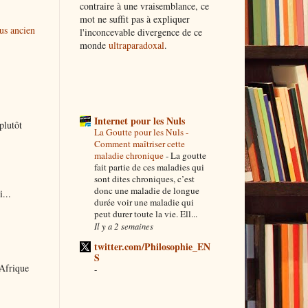
contraire à une vraisemblance, ce
mot ne suffit pas à expliquer
lus ancien
l'inconcevable divergence de ce
monde
ultraparadoxal
.
Internet pour les Nuls
plutôt
La Goutte pour les Nuls -
Comment maîtriser cette
maladie chronique
-
La goutte
fait partie de ces maladies qui
sont dites chroniques, c’est
donc une maladie de longue
...
durée voir une maladie qui
peut durer toute la vie. Ell...
Il y a 2 semaines
twitter.com/Philosophie_EN
S
 Afrique
-