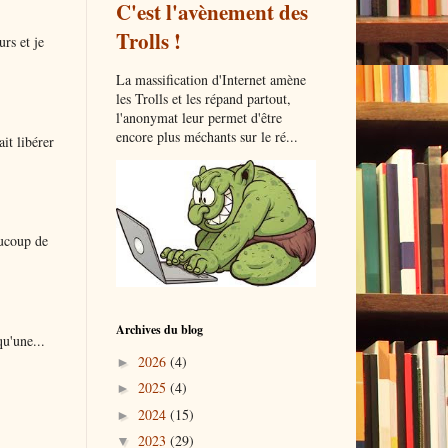
C'est l'avènement des
Trolls !
urs et je
La massification d'Internet amène
les Trolls et les répand partout,
l'anonymat leur permet d'être
encore plus méchants sur le ré...
it libérer
aucoup de
Archives du blog
qu'une...
2026
(4)
►
2025
(4)
►
2024
(15)
►
2023
(29)
▼