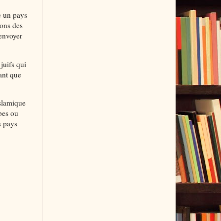
e un pays
ions des
renvoyer
juifs qui
dant que
islamique
abes ou
s pays