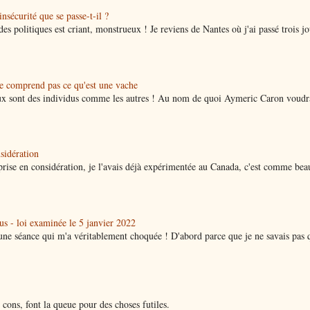
nsécurité que se passe-t-il ?
des politiques est criant, monstrueux ! Je reviens de Nantes où j'ai passé trois jo
ne comprend pas ce qu'est une vache
x sont des individus comme les autres ! Au nom de quoi Aymeric Caron voudra
nsidération
a prise en considération, je l'avais déjà expérimentée au Canada, c'est comme be
lus - loi examinée le 5 janvier 2022
à une séance qui m'a véritablement choquée ! D'abord parce que je ne savais pas 
cons, font la queue pour des choses futiles.