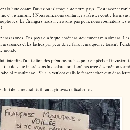
nt la lutte contre l'invasion islamique de notre pays. C'est inconcevabl
isme et l'islamisme ! Nous aimerions continuer à résister contre les invas
ophobes, les étrangers nous n'en avons pas peur, nous souhaitons les 
 !
sont assassinés. Des pays d'Afrique chrétiens deviennent musulmans. Les 
t assassinés et les lâches par peur de se faire remarquer se taisent. Pen
 le monde.
allait interdire l'utilisation des prénoms arabes pour empêcher l'invasion 
. Tout de suite interdisons la déclaration d'enfants avec des prénoms ar
abe ni musulmane ! S'ils le veulent qu'ils le fassent chez eux dans leur
t fini de la neutralité, il faut agir avec radicalisme :