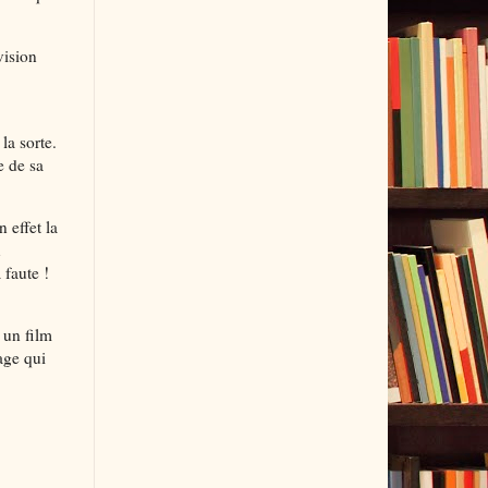
vision
la sorte.
e de sa
 effet la
u
 faute !
 un film
nage qui