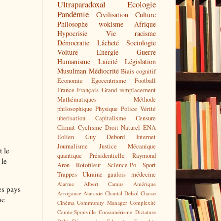
Ultraparadoxal
Ecologie
Pandémie
Civilisation
Culture
Philosophe
wokisme
Afrique
Hypocrisie
Vie
racisme
Démocratie
Lâcheté
Sociologie
Voiture
Energie
Guerre
Humanisme
Laïcité
Législation
Musulman
Médiocrité
Biais cognitif
Economie
Egocentrisme
Football
France
Français
Grand remplacement
Mathématiques
Méthode
philosophique
Physique
Police
Vérité
uberisation
Capitalisme
Censure
Climat
Cyclisme
Droit Naturel
ENA
Eolien
Guy Debord
Internet
Journalisme
Justice
Mécanique
 le
quantique
Présidentielle
Raymond
 le
Aron
Rotofileur
Science-Po
Sport
Trappes
Ukraine
gaulois
médecine
Alarme
Albert Camus
Amérique
es pays
Arrogance
Ataraxie
Chantal Delsol
Chasse
ne
Cinéma
Community Manager
Complexité
Comte-Sponville
Consumérisme
Dictature