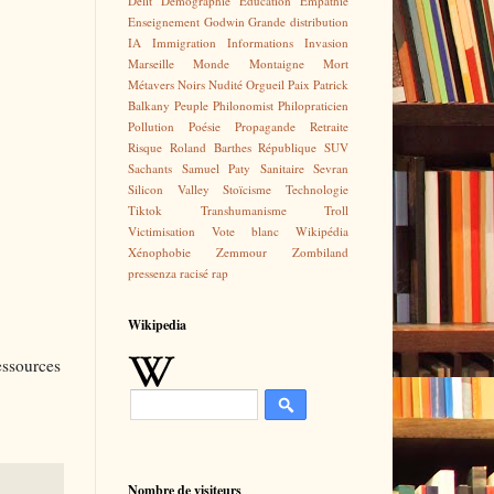
Délit
Démographie
Education
Empathie
Enseignement
Godwin
Grande distribution
IA
Immigration
Informations
Invasion
Marseille
Monde
Montaigne
Mort
Métavers
Noirs
Nudité
Orgueil
Paix
Patrick
Balkany
Peuple
Philonomist
Philopraticien
Pollution
Poésie
Propagande
Retraite
Risque
Roland Barthes
République
SUV
Sachants
Samuel Paty
Sanitaire
Sevran
Silicon Valley
Stoïcisme
Technologie
Tiktok
Transhumanisme
Troll
Victimisation
Vote blanc
Wikipédia
Xénophobie
Zemmour
Zombiland
pressenza
racisé
rap
Wikipedia
essources
Nombre de visiteurs