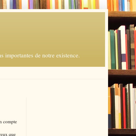
s importantes de notre existence.
 en compte
ereux que