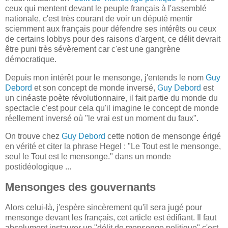
ceux qui mentent devant le peuple français à l'assemblé
nationale, c'est très courant de voir un député mentir
sciemment aux français pour défendre ses intérêts ou ceux
de certains lobbys pour des raisons d'argent, ce délit devrait
être puni très sévèrement car c'est une gangrène
démocratique.
Depuis mon intérêt pour le mensonge, j'entends le nom
Guy
Debord
et son concept de monde inversé,
Guy Debord
est
un cinéaste poète révolutionnaire, il fait partie du monde du
spectacle c'est pour cela qu'il imagine le concept de monde
réellement inversé où "le vrai est un moment du faux".
On trouve chez
Guy Debord
cette notion de mensonge érigé
en vérité et citer la phrase Hegel : "Le Tout est le mensonge,
seul le Tout est le mensonge." dans un monde
postidéologique ...
Mensonges des gouvernants
Alors celui-là, j'espère sincèrement qu'il sera jugé pour
mensonge devant les français, cet article est édifiant. Il faut
absolument instaurer un "délit de mensonge politique" c'est